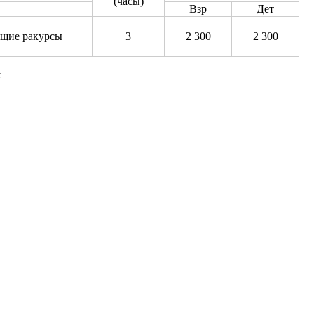
(часы)
Взр
Дет
ющие ракурсы
3
2 300
2 300
к